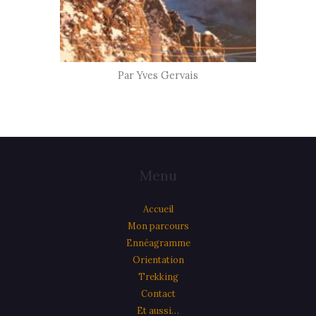
Par Yves Gervais
Menu
Accueil
Mon parcours
Ennéagramme
Orientation
Trekking
Contact
Et aussi…