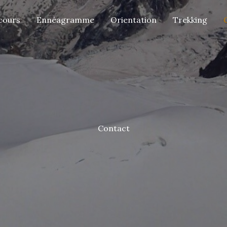
cours
Ennéagramme
Orientation
Trekking
Contact