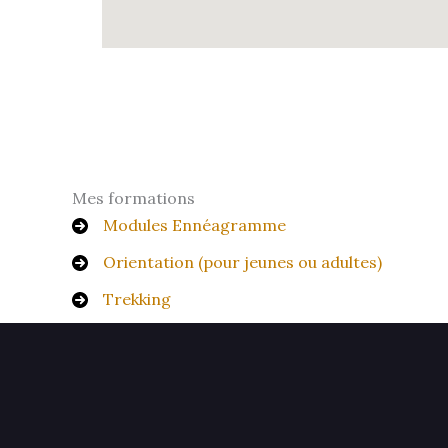
Mes formations
Modules Ennéagramme
Orientation (pour jeunes ou adultes)
Trekking