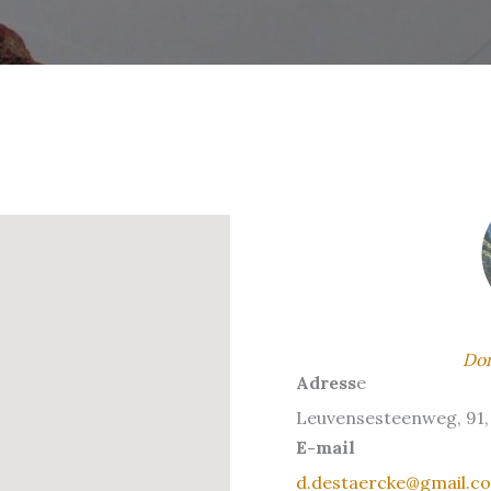
Dom
Adress
e
Leuvensesteenweg, 91,
E-mail
d.destaercke@gmail.c