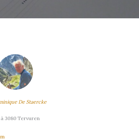
inique De Staercke
 à 3080 Tervuren
om