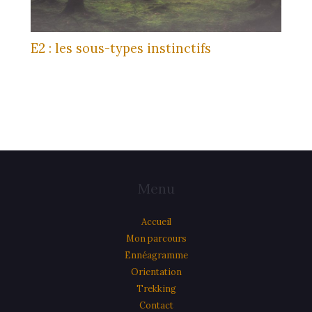
E2 : les sous-types instinctifs
Menu
Accueil
Mon parcours
Ennéagramme
Orientation
Trekking
Contact