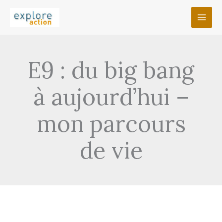
Aller
au
contenu
E9 : du big bang
à aujourd’hui –
mon parcours
de vie